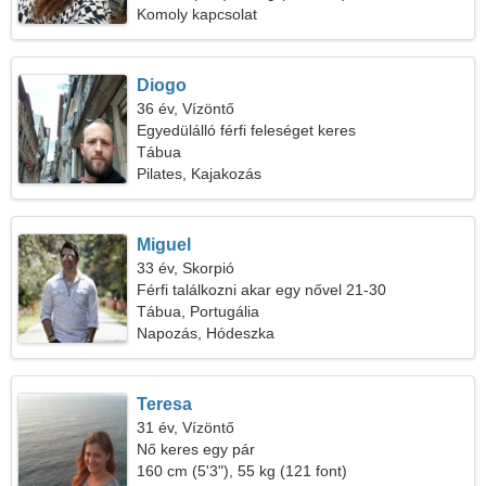
Komoly kapcsolat
Diogo
36 év, Vízöntő
Egyedülálló férfi feleséget keres
Tábua
Pilates, Kajakozás
Miguel
33 év, Skorpió
Férfi találkozni akar egy nővel 21-30
Tábua, Portugália
Napozás, Hódeszka
Teresa
31 év, Vízöntő
Nő keres egy pár
160 cm (5'3"), 55 kg (121 font)