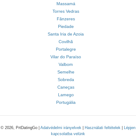
Massamá
Torres Vedras
Fânzeres
Piedade
Santa Iria de Azoia
Covilhã
Portalegre
Vilar do Paraíso
Valbom
Semelhe
Sobreda
Caneças
Lamego
Portugália
© 2026, PrtDatingGo |
Adatvédelmi irányelvek
|
Használati feltételek
|
Lépjen
kapcsolatba velünk