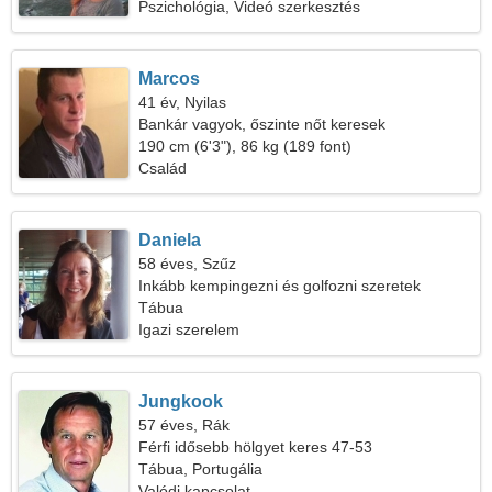
Pszichológia, Videó szerkesztés
Marcos
41 év, Nyilas
Bankár vagyok, őszinte nőt keresek
190 cm (6'3"), 86 kg (189 font)
Család
Daniela
58 éves, Szűz
Inkább kempingezni és golfozni szeretek
Tábua
Igazi szerelem
Jungkook
57 éves, Rák
Férfi idősebb hölgyet keres 47-53
Tábua, Portugália
Valódi kapcsolat