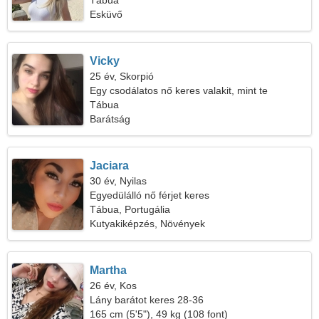
Tábua
Esküvő
Vicky
25 év, Skorpió
Egy csodálatos nő keres valakit, mint te
Tábua
Barátság
Jaciara
30 év, Nyilas
Egyedülálló nő férjet keres
Tábua, Portugália
Kutyakiképzés, Növények
Martha
26 év, Kos
Lány barátot keres 28-36
165 cm (5'5"), 49 kg (108 font)