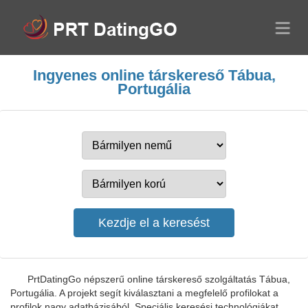
Ingyenes online társkereső Tábua,
Portugália
PrtDatingGo népszerű online társkereső szolgáltatás Tábua,
Portugália. A projekt segít kiválasztani a megfelelő profilokat a
profilok nagy adatbázisából. Speciális keresési technológiákat