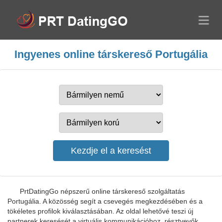
Ingyenes online társkereső Portugália
PrtDatingGo népszerű online társkereső szolgáltatás
Portugália. A közösség segít a csevegés megkezdésében és a
tökéletes profilok kiválasztásában. Az oldal lehetővé teszi új
partnerek keresését a virtuális kommunikációhoz, résztvevők