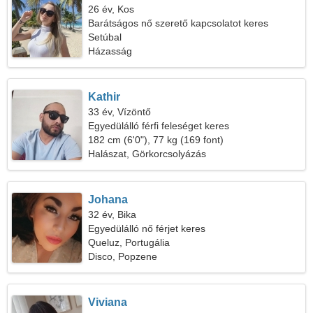
26 év, Kos
Barátságos nő szerető kapcsolatot keres
Setúbal
Házasság
Kathir
33 év, Vízöntő
Egyedülálló férfi feleséget keres
182 cm (6'0"), 77 kg (169 font)
Halászat, Görkorcsolyázás
Johana
32 év, Bika
Egyedülálló nő férjet keres
Queluz, Portugália
Disco, Popzene
Viviana