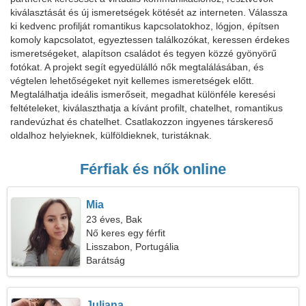
kiválasztását és új ismeretségek kötését az interneten. Válassza
ki kedvenc profilját romantikus kapcsolatokhoz, lógjon, építsen
komoly kapcsolatot, egyeztessen találkozókat, keressen érdekes
ismeretségeket, alapítson családot és tegyen közzé gyönyörű
fotókat. A projekt segít egyedülálló nők megtalálásában, és
végtelen lehetőségeket nyit kellemes ismeretségek előtt.
Megtalálhatja ideális ismerőseit, megadhat különféle keresési
feltételeket, kiválaszthatja a kívánt profilt, chatelhet, romantikus
randevúzhat és chatelhet. Csatlakozzon ingyenes társkereső
oldalhoz helyieknek, külföldieknek, turistáknak.
Férfiak és nők online
Mia
23 éves, Bak
Nő keres egy férfit
Lisszabon, Portugália
Barátság
Juliana