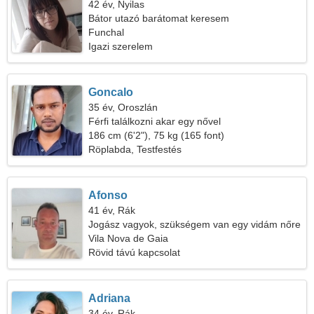
42 év, Nyilas
Bátor utazó barátomat keresem
Funchal
Igazi szerelem
Goncalo
35 év, Oroszlán
Férfi találkozni akar egy nővel
186 cm (6'2"), 75 kg (165 font)
Röplabda, Testfestés
Afonso
41 év, Rák
Jogász vagyok, szükségem van egy vidám nőre
Vila Nova de Gaia
Rövid távú kapcsolat
Adriana
34 év, Rák